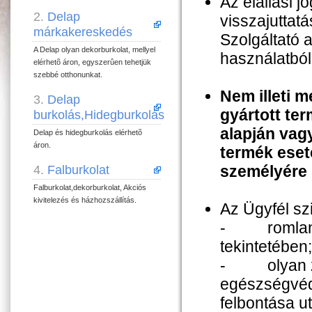
Az elállási 
2.
Delap
visszajuttat
márkakereskedés
Szolgáltató 
A Delap olyan dekorburkolat, mellyel
használatból
elérhetõ áron, egyszerûen tehetjük
szebbé otthonunkat.
Nem illeti m
3.
Delap
gyártott te
burkolás,Hidegburkolás
alapján vagy
Delap és hidegburkolás elérhetõ
áron.
termék eset
személyére 
4.
Falburkolat
Falburkolat,dekorburkolat, Akciós
kivitelezés és házhozszállítás.
Az Ügyfél szi
- romlandó 
tekintetében;
- olyan zár
egészségvéde
felbontása 