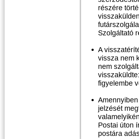
részére tört
visszakülden
futárszolgála
Szolgáltató 
A visszatérít
vissza nem k
nem szolgált
visszaküldte:
figyelembe v
Amennyiben a
jelzését meg
valamelyikén
Postai úton í
postára adás