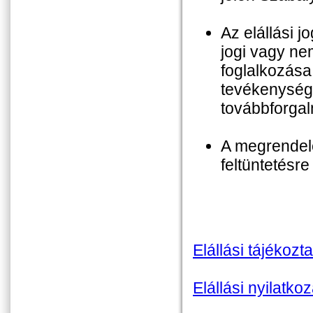
Az elállási j
jogi vagy ne
foglalkozása
tevékenységi
továbbforgal
A megrendelé
feltüntetésre 
Elállási tájékozta
Elállási nyilatkoz