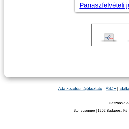
Panaszfelvételi 
Adatkezelési tájékoztató
|
ÁSZF
|
Eláll
Hasznos old
Stonecsempe
|
1202
Budapest
,
Kér