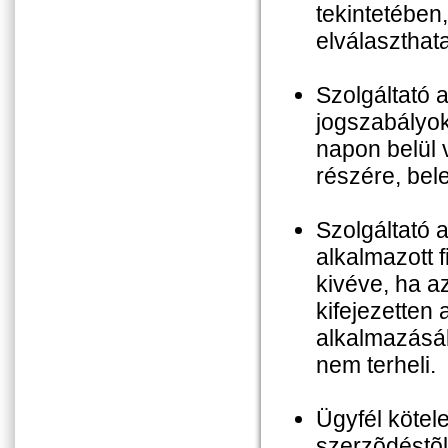
tekintetében
elválaszthat
Szolgáltató 
jogszabályok
napon belül v
részére, beleé
Szolgáltató a
alkalmazott 
kivéve, ha a
kifejezetten 
alkalmazásáb
nem terheli.
Ügyfél kötel
szerzõdéstõl