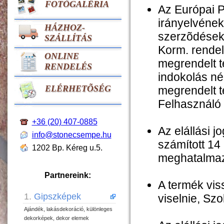
FOTÓGALÉRIA
Az Európai 
irányelvének
HÁZHOZ-
szerzõdések 
SZÁLLÍTÁS
Korm. rendel
ONLINE
megrendelt t
RENDELÉS
indokolás nél
ELÉRHETÕSÉG
megrendelt t
Felhasználó 1
+36 (20) 407-0885
Az elállási j
info@stonecsempe.hu
számított 14 
1202 Bp. Kéreg u.5.
meghatalmazo
Partnereink:
A termék vis
1.
Gipszképek
viselnie, Szo
Ajándék, lakásdekoráció, különleges
dekorképek, dekor elemek