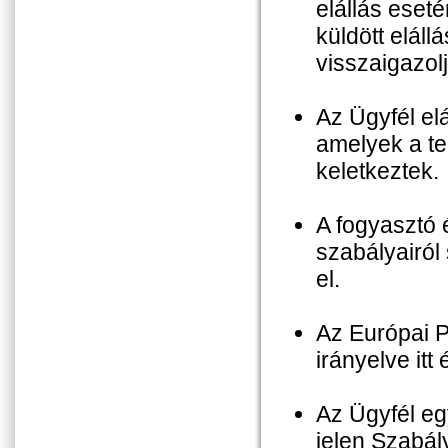
elállás eseté
küldött eláll
visszaigazolj
Az Ügyfél elá
amelyek a te
keletkeztek.
A fogyasztó 
szabályairól 
el.
Az Európai 
irányelve itt 
Az Ügyfél eg
jelen Szabál