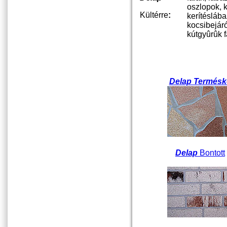
oszlopok, 
Kültérre
:
kerítéslába
kocsibejáró
kútgyûrûk fa
Delap Termésk
Delap
Bontott