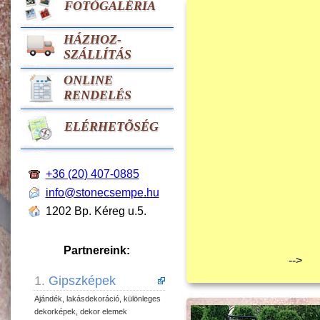
FOTÓGALÉRIA
HÁZHOZ-
SZÁLLÍTÁS
ONLINE
RENDELÉS
ELÉRHETÕSÉG
+36 (20) 407-0885
info@stonecsempe.hu
1202 Bp. Kéreg u.5.
Partnereink:
-->
1.
Gipszképek
Ajándék, lakásdekoráció, különleges
dekorképek, dekor elemek