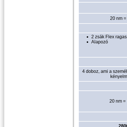
20 nm =
2 zsák Flex ragas
Alapozó
4 doboz, ami a szemé
kényelm
20 nm = 
280