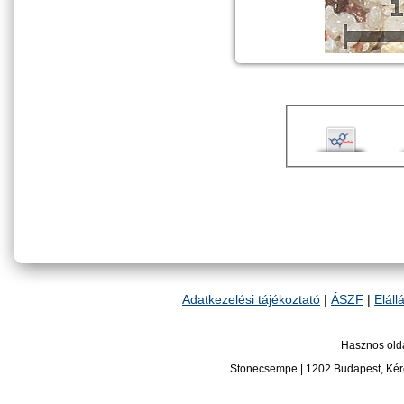
Adatkezelési tájékoztató
|
ÁSZF
|
Eláll
Hasznos old
Stonecsempe
|
1202
Budapest
,
Kér