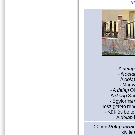
M
- A
delap
- A
dela
- A
dela
- Magy
- A
delap
Ol
- A
delap
Sar
- Egyforma
- Hõszigetelõ ren
- Kül- és belt
-A
delap
I
20 nm
Delap term
kivite