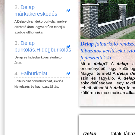
2.
Delap
márkakereskedés
A Delap olyan dekorburkolat, mellyel
elérhetõ áron, egyszerûen tehetjük
szebbé otthonunkat.
3.
Delap
Delap
falburkoló rendsz
burkolás,Hidegburkolás
lábazatok kerítések,oszl
fejlesztették ki.
Delap és hidegburkolás elérhetõ
áron.
Mi a
delap
?
A
delap
la
õrleményébõl egy különlege
4.
Falburkolat
Magyar termék! A
delap
de
szín és fagyálló. A
delap
Falburkolat,dekorburkolat, Akciós
sokoldalúságával, egy töké
kivitelezés és házhozszállítás.
teheti otthonát.A
delap
felr
kültéren is maximálisan
alka
Delap
falak, lába